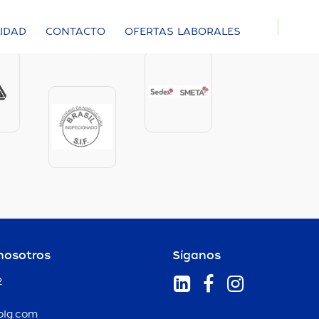
LIDAD
CONTACTO
OFERTAS LABORALES
nosotros
Síganos



2
olg.com