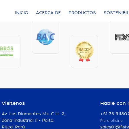
INICIO
ACERCA DE
PRODUCTOS
SOSTENIBI
Visítenos
Hable con 
Av. Los Diamantes Mz. C Lt. 2,
+51 73 51180
Zona Industrial II - Paita,
Piura oficina
Piura, Perú
sales01@fish