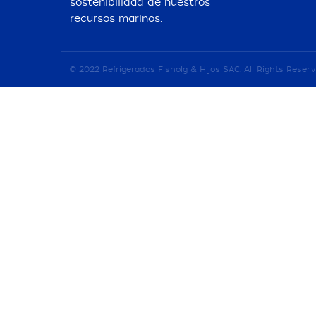
sostenibilidad de nuestros
recursos marinos.
© 2022 Refrigerados Fisholg & Hijos SAC. All Rights Reserv