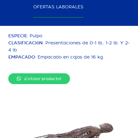
sin ojos. Congelado en IQF, envasado en IWP o en
OFERTAS LABORALES
bloque (100% peso neto con 3-5% glaze).
ESPECIE:
Pulpo
CLASIFICACIóN:
Presentaciones de 0-1 lb., 1-2 lb. Y 2-
4 lb.
EMPACADO:
Empacado en cajas de 16 kg.
¡Cotizar producto!