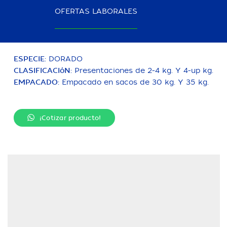
sin vena central. Envasado y congelado IQF (100%
OFERTAS LABORALES
peso neto con 3-5% glaze).
ESPECIE:
DORADO
CLASIFICACIóN:
Presentaciones de 2-4 kg. Y 4-up kg.
EMPACADO:
Empacado en sacos de 30 kg. Y 35 kg.
¡Cotizar producto!