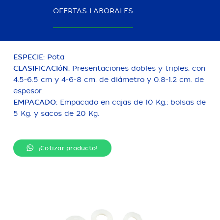
Envasado y congelado IQF o en block de 10 Kg.
OFERTAS LABORALES
(100% peso neto).
ESPECIE:
Pota
CLASIFICACIóN:
Presentaciones dobles y triples, con
4.5-6.5 cm y 4-6-8 cm. de diámetro y 0.8-1.2 cm. de
espesor.
EMPACADO:
Empacado en cajas de 10 Kg.; bolsas de
5 Kg. y sacos de 20 Kg.
¡Cotizar producto!