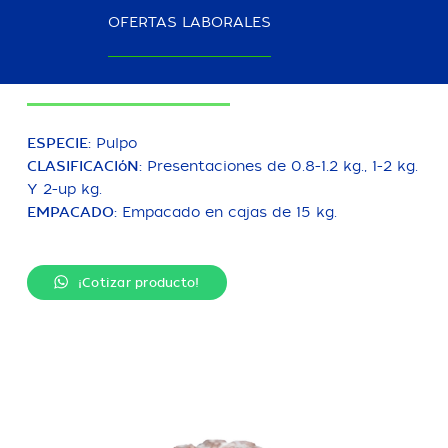
Pulpo entero roseteado limpio, eviscerado y sin
OFERTAS LABORALES
mucosidad. Sin pico y sin ojos. Envasado y
congelado IQF (100% peso neto con 3-5% glaze).
ESPECIE:
Pulpo
CLASIFICACIóN:
Presentaciones de 0.8-1.2 kg., 1-2 kg.
Y 2-up kg.
EMPACADO:
Empacado en cajas de 15 kg.
¡Cotizar producto!