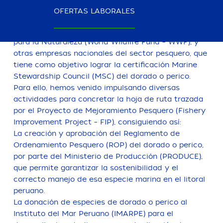
23 de noviembre de 2021
OFERTAS LABORALES
Desde 2019, FISHOLG forma parte de Peru’s Mahi
Alliance (PMA): una iniciativa del Fondo Mundial
para la Naturaleza (World Wildlife Fund – WWF), y
otras empresas nacionales del sector pesquero, que
tiene como objetivo lograr la certificación Marine
Stewardship Council (MSC) del dorado o perico.
Para ello, hemos venido impulsando diversas
actividades para concretar la hoja de ruta trazada
por el Proyecto de Mejoramiento Pesquero (Fishery
Improvement Project – FIP), consiguiendo así:
La creación y aprobación del Reglamento de
Ordenamiento Pesquero (ROP) del dorado o perico,
por parte del Ministerio de Producción (PRODUCE),
que permite garantizar la sostenibilidad y el
correcto manejo de esa especie marina en el litoral
peruano.
La donación de especies de dorado o perico al
Instituto del Mar Peruano (IMARPE) para el